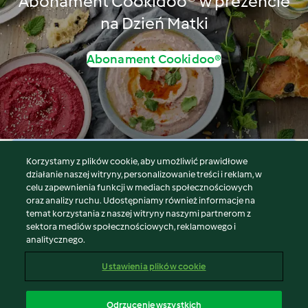
Abonament Cookidoo® w prezencie
na Dzień Matki
Abonament Cookidoo®
Korzystamy z plików cookie, aby umożliwić prawidłowe
© Copyright 2026
działanie naszej witryny, personalizowanie treści i reklam, w
celu zapewnienia funkcji w mediach społecznościowych
Warunki korzystania
oraz analizy ruchu. Udostępniamy również informacje na
Polityka prywatności
temat korzystania z naszej witryny naszymi partnerom z
Disclaimer
sektora mediów społecznościowych, reklamowego i
analitycznego.
Znak wydawcy
Pliki cookie
Ustawienia plików cookie
Zgłoś treść
Odstąp od umowy
Odrzucenie wszystkich