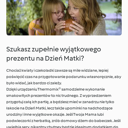
Szukasz zupełnie wyjątkowego
prezentu na Dzień Matki?
Chociaż kwiaty i czekoladki zawsze są mile widziane, lepiej
poświęcić czas na przygotowanie podarunku własnoręcznie, aby
było widać, jak bardzo ci zależy.
Dzięki urządzeniu Thermomix® samodzielne wykonanie
smakowitych prezentów to nic trudnego. Z wyprzedzeniem
przygotuj całą ich partię, a będziesz mieć w zanadrzu nie tylko
łakocie na Dzień Matki, lecz także upominki na nadchodzące
urodziny i inne wyjątkowe okazje. Jeśli Twoja Mama lubi
podwieczorki z herbatką, zrób domowy dżem do babeczek. Jeśli
uwielbia sery, pikantny chutney będzie idealnym dodatkiem do