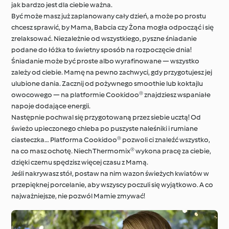
jak bardzo jest dla ciebie ważna.
Być może masz już zaplanowany cały dzień, a może po prostu
chcesz sprawić, by Mama, Babcia czy Żona mogła odpocząć i się
Dookoła świata z
zrelaksować. Niezależnie od wszystkiego, pyszne śniadanie
Cookidoo®
Techniki kulinarne
podane do łóżka to świetny sposób na rozpoczęcie dnia!
Śniadanie może być proste albo wyrafinowane — wszystko
zależy od ciebie. Mamę na pewno zachwyci, gdy przygotujesz jej
ulubione dania. Zacznij od pożywnego smoothie lub koktajlu
owocowego — na platformie Cookidoo® znajdziesz wspaniałe
napoje dodające energii.
Następnie pochwal się przygotowaną przez siebie ucztą! Od
świeżo upieczonego chleba po puszyste naleśniki i rumiane
ciasteczka… Platforma Cookidoo® pozwoli ci znaleźć wszystko,
na co masz ochotę. Niech Thermomix® wykona pracę za ciebie,
dzięki czemu spędzisz więcej czasu z Mamą.
Jeśli nakrywasz stół, postaw na nim wazon świeżych kwiatów w
przepięknej porcelanie, aby wszyscy poczuli się wyjątkowo. A co
najważniejsze, nie pozwól Mamie zmywać!