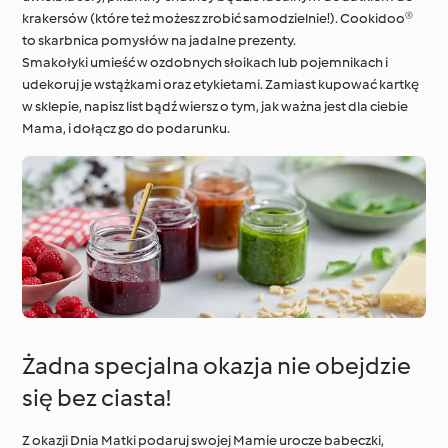
krakersów (które też możesz zrobić samodzielnie!). Cookidoo®
to skarbnica pomysłów na jadalne prezenty.
Smakołyki umieść w ozdobnych słoikach lub pojemnikach i
udekoruj je wstążkami oraz etykietami. Zamiast kupować kartkę
w sklepie, napisz list bądź wiersz o tym, jak ważna jest dla ciebie
Mama, i dołącz go do podarunku.
Żadna specjalna okazja nie obejdzie
się bez ciasta!
Z okazji Dnia Matki podaruj swojej Mamie urocze babeczki,