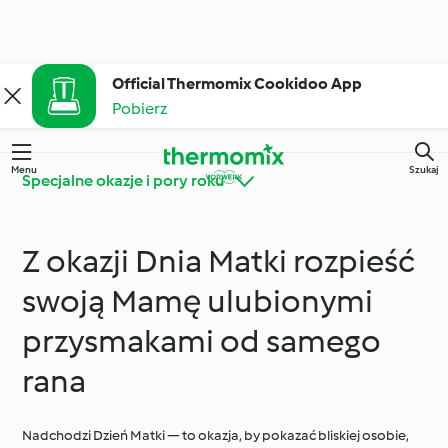
Official Thermomix Cookidoo App
Pobierz
Menu
Szukaj
Specjalne okazje i pory roku
Z okazji Dnia Matki rozpieść
Poznaj platformę
Thermomix® - porady i
Cookidoo®
wskazówki
swoją Mamę ulubionymi
przysmakami od samego
Składniki
Codzienne gotowanie
rana
Diety i trendy
Specjalne okazje i
Nadchodzi Dzień Matki — to okazja, by pokazać bliskiej osobie,
kulinarne
pory roku