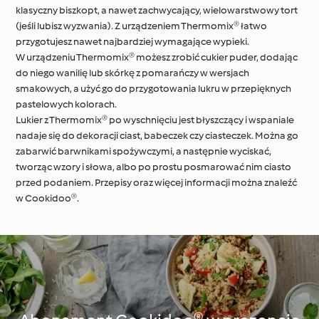
klasyczny biszkopt, a nawet zachwycający, wielowarstwowy tort
(jeśli lubisz wyzwania). Z urządzeniem Thermomix® łatwo
przygotujesz nawet najbardziej wymagające wypieki.
W urządzeniu Thermomix® możesz zrobić cukier puder, dodając
do niego wanilię lub skórkę z pomarańczy w wersjach
smakowych, a użyć go do przygotowania lukru w przepięknych
pastelowych kolorach.
Lukier z Thermomix® po wyschnięciu jest błyszczący i wspaniale
nadaje się do dekoracji ciast, babeczek czy ciasteczek. Można go
zabarwić barwnikami spożywczymi, a następnie wyciskać,
tworząc wzory i słowa, albo po prostu posmarować nim ciasto
przed podaniem. Przepisy oraz więcej informacji można znaleźć
w Cookidoo®.