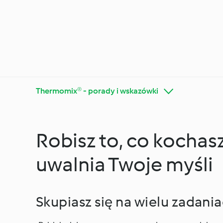
Thermomix® - porady i wskazówki
Robisz to, co kochas
Poznaj platformę
Thermo
Cookidoo®
wskazó
uwalnia Twoje myśli
Skupiasz się na wielu zadani
Diety i trendy kulinarne
Specjal