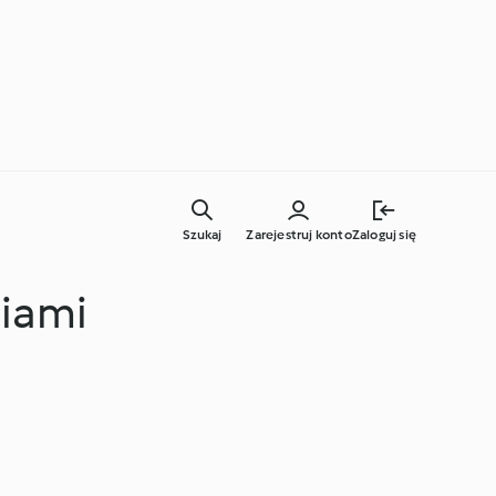
Szukaj
Zarejestruj konto
Zaloguj się
niami
Codzienne gotowanie
Techniki kulinarne