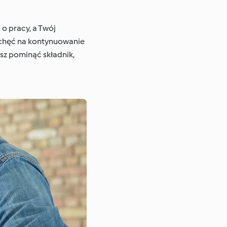
o pracy, a Twój
ć chęć na kontynuowanie
esz pominąć składnik,