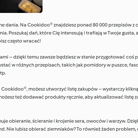
one dania. Na Cookidoo® znajdziesz ponad 80 000 przepisów z c
. Poszukaj dań, które Cię interesują i trafiają w Twoje gusta,
bisz często wracać!
 – dzięki temu zawsze będziesz w stanie przygotować coś py
tać w różnych przepisach, takich jak pomidory w puszce, fasol
tp.
ji Cookidoo®, możesz utworzyć listę zakupów – wystarczy klikn
możesz też dodawać produkty ręcznie, aby aktualizować listę 
e obieranie, ścieranie i krojenie sera, owoców i warzyw. Dzię
nd. Nie lubisz obierać ziemniaków? To również żaden problem, 