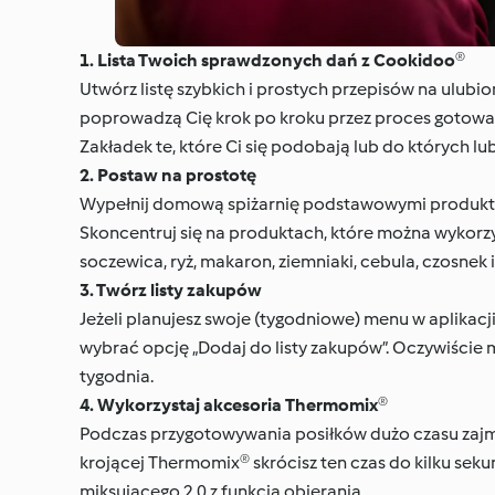
1. Lista Twoich sprawdzonych dań z Cookidoo®
Utwórz listę szybkich i prostych przepisów na ulubi
poprowadzą Cię krok po kroku przez proces gotowania
Zakładek te, które Ci się podobają lub do których lu
2. Postaw na prostotę
Wypełnij domową spiżarnię podstawowymi produktami
Skoncentruj się na produktach, które można wykorzys
soczewica, ryż, makaron, ziemniaki, cebula, czosnek i
3. Twórz listy zakupów
Jeżeli planujesz swoje (tygodniowe) menu w aplikac
wybrać opcję „Dodaj do listy zakupów”. Oczywiście 
tygodnia.
4. Wykorzystaj akcesoria Thermomix®
Podczas przygotowywania posiłków dużo czasu zajmuj
krojącej Thermomix® skrócisz ten czas do kilku seku
miksującego 2.0 z funkcją obierania.