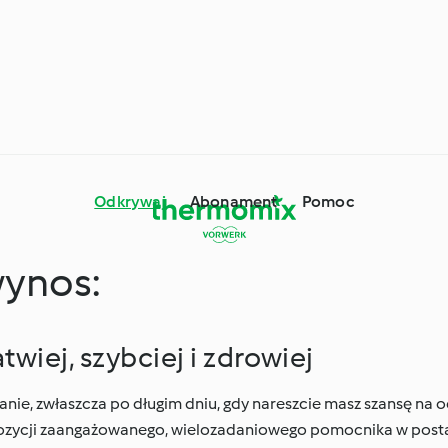
Odkrywaj
Abonament
Pomoc
wynos:
mix® - porady i
wki
Składniki
wiej, szybciej i zdrowiej
Dookoła świata z
nie, zwłaszcza po długim dniu, gdy nareszcie masz szansę na 
ne okazje i pory roku
Cookidoo®
pozycji zaangażowanego, wielozadaniowego pomocnika w posta