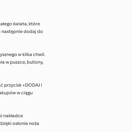
ałego świata, które
 a następnie dodaj do
sznego w kilka chwil.
a w puszce, buliony,
ąć przycisk +DODAJ i
zakupów w ciągu
ki nakładce
dzięki osłonie noża