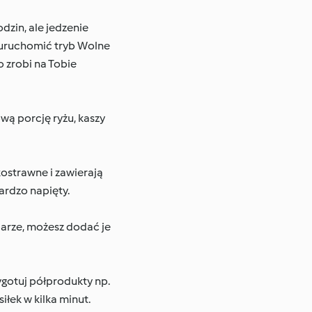
dzin, ale jedzenie
z uruchomić tryb Wolne
 zrobi na Tobie
ą porcję ryżu, kaszy
kostrawne i zawierają
ardzo napięty.
parze, możesz dodać je
ygotuj półprodukty np.
łek w kilka minut.