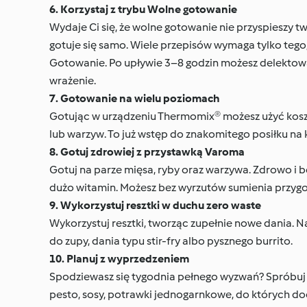
6. Korzystaj z trybu Wolne gotowanie
Wydaje Ci się, że wolne gotowanie nie przyspieszy tw
gotuje się samo. Wiele przepisów wymaga tylko tego
Gotowanie. Po upływie 3–8 godzin możesz delektowa
wrażenie.
7. Gotowanie na wielu poziomach
Gotując w urządzeniu Thermomix® możesz użyć kosz
lub warzyw. To już wstęp do znakomitego posiłku na k
8. Gotuj zdrowiej z przystawką Varoma
Gotuj na parze mięsa, ryby oraz warzywa. Zdrowo i b
dużo witamin. Możesz bez wyrzutów sumienia przygotow
9. Wykorzystuj resztki w duchu zero waste
Wykorzystuj resztki, tworząc zupełnie nowe dania. Na
do zupy, dania typu stir-fry albo pysznego burrito.
10. Planuj z wyprzedzeniem
Spodziewasz się tygodnia pełnego wyzwań? Spróbuj p
pesto, sosy, potrawki jednogarnkowe, do których dod