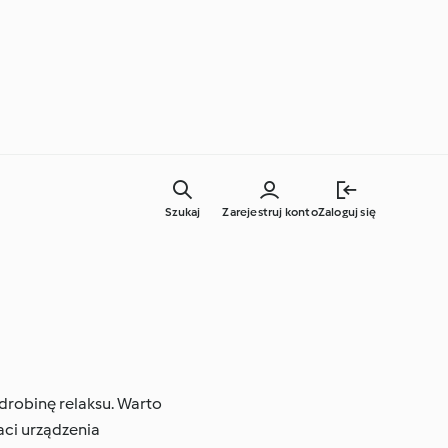
Szukaj
Zarejestruj konto
Zaloguj się
Codzienne gotowanie
odrobinę relaksu. Warto
Techniki kulinarne
ci urządzenia