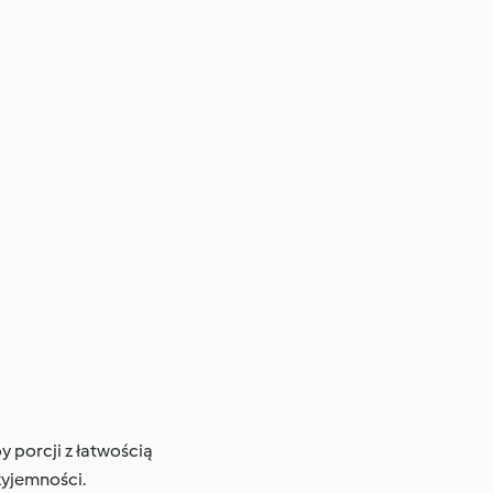
y porcji z łatwością
zyjemności.