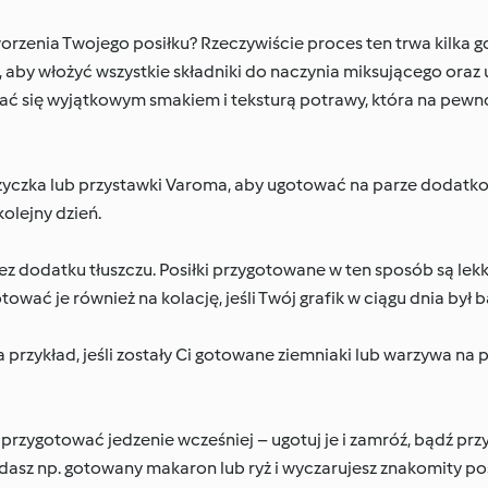
orzenia Twojego posiłku? Rzeczywiście proces ten trwa kilka go
, aby włożyć wszystkie składniki do naczynia miksującego ora
ć się wyjątkowym smakiem i teksturą potrawy, która na pewno
yczka lub przystawki Varoma, aby ugotować na parze dodatkow
olejny dzień.
ez dodatku tłuszczu. Posiłki przygotowane w ten sposób są lek
ać je również na kolację, jeśli Twój grafik w ciągu dnia był b
 przykład, jeśli zostały Ci gotowane ziemniaki lub warzywa na 
rzygotować jedzenie wcześniej – ugotuj je i zamróź, bądź prz
asz np. gotowany makaron lub ryż i wyczarujesz znakomity posi