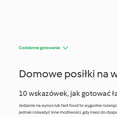
Codzienne gotowanie
Domowe posiłki na 
Poznaj platformę
Thermo
Cookidoo®
wskazó
10 wskazówek, jak gotować łat
Jedzenie na wynos lub fast food to wygodne rozwiąza
Diety i trendy kulinarne
Specjal
jednak rozważyć inne możliwości, gdy masz do dys