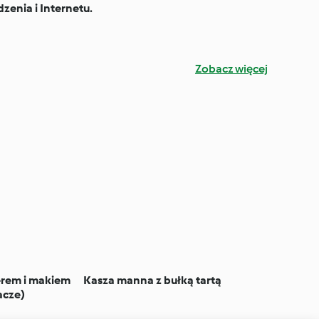
zenia i Internetu.
Zobacz więcej
erem i makiem
Kasza manna z bułką tartą
acze)