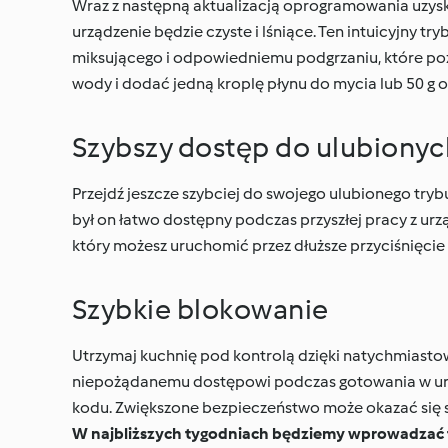
Wraz z następną aktualizacją oprogramowania uzysk
urządzenie będzie czyste i lśniące. Ten intuicyjny t
miksującego i odpowiedniemu podgrzaniu, które pozw
wody i dodać jedną kroplę płynu do mycia lub 50 g 
Szybszy dostęp do ulubionyc
Przejdź jeszcze szybciej do swojego ulubionego try
był on łatwo dostępny podczas przyszłej pracy z ur
który możesz uruchomić przez dłuższe przyciśnięcie
Szybkie blokowanie
Utrzymaj kuchnię pod kontrolą dzięki natychmiasto
niepożądanemu dostępowi podczas gotowania w urzą
kodu. Zwiększone bezpieczeństwo może okazać się 
W najbliższych tygodniach będziemy wprowadzać t