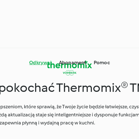
Odkrywaj
Abonament
Pomoc
 pokochać Thermomix® 
mix® - porady i
wki
Składniki
zeniom, które sprawią, że Twoje życie będzie łatwiejsze, czyst
ą aktualizacją staje się inteligentniejsze i dysponuje funkcj
Dookoła świata z
 zapewnia płynną i wydajną pracę w kuchni.
ne okazje i pory roku
Cookidoo®