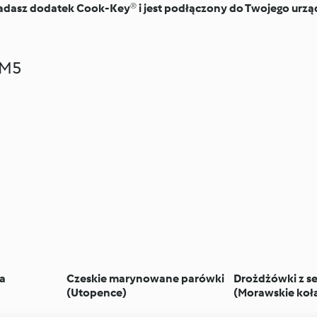
iadasz dodatek Cook-Key® i jest podłączony do Twojego urząd
TM5
da
Czeskie marynowane parówki
Drożdżówki z s
(Utopence)
(Morawskie koł