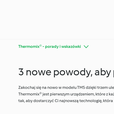
Thermomix® - porady i wskazówki
3 nowe powody, aby
Poznaj platformę
Thermo
Cookidoo®
wskazó
Zakochaj się na nowo w modelu TM5 dzięki trzem uleps
Thermomix® jest pierwszym urządzeniem, które z każd
tak, aby dostarczyć Ci najnowszą technologię, która
Diety i trendy kulinarne
Specjal