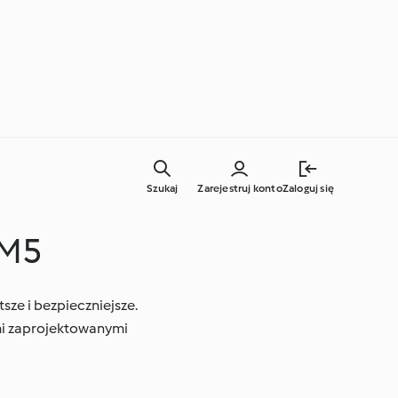
Szukaj
Zarejestruj konto
Zaloguj się
TM5
Codzienne gotowanie
sze i bezpieczniejsze.
ami zaprojektowanymi
Techniki kulinarne