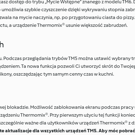
asz dostęp do trybu „Mycie Wstępne” znanego z modelu TM6. 
ryb umożliwia szybkie czyszczenie dzięki wykrywaniu stopnia za
ala na mycie naczynia, np. po przygotowaniu ciasta do pizzy.
octu, a urządzenie Thermomix® usunie większość zabrudzeń.
h
bu. Podczas przeglądania trybów TM5 można ustawić wybrany tr
ządzeniem. Ta nowa funkcja pozwoli Ci utworzyć skrót do Twoje
 ikony, oszczędzając tym samym cenny czas w kuchni.
wej blokadzie. Możliwość zablokowania ekranu podczas pracy
dzeniu Thermomix®. Przy pierwszym użyciu tej funkcji koniec
szczególnie ważne dla użytkowników urządzeń Thermomix® z 
e aktualizacje dla wszystkich urządzeń TM5. Aby móc pobra