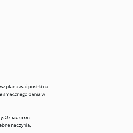
esz planować posiłki na
nie smacznego dania w
dy. Oznacza on
ebne naczynia,