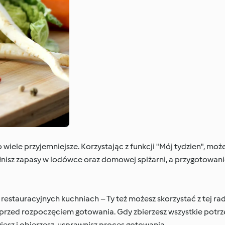
wiele przyjemniejsze. Korzystając z funkcji "Mój tydzien", moż
ełnisz zapasy w lodówce oraz domowej spiżarni, a przygotowa
w restauracyjnych kuchniach – Ty też możesz skorzystać z tej ra
 przed rozpoczęciem gotowania. Gdy zbierzesz wszystkie potrz
yjesz i obierzesz, usprawnisz proces gotowania.