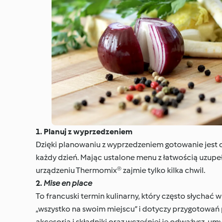
1. Planuj z wyprzedzeniem
Dzięki planowaniu z wyprzedzeniem gotowanie jest o 
każdy dzień. Mając ustalone menu z łatwością uzup
urządzeniu Thermomix® zajmie tylko kilka chwil.
2.
Mise en place
To francuski termin kulinarny, który często słychać 
„wszystko na swoim miejscu” i dotyczy przygotowań
akcesoria i składniki oraz wcześniej je odważysz, um