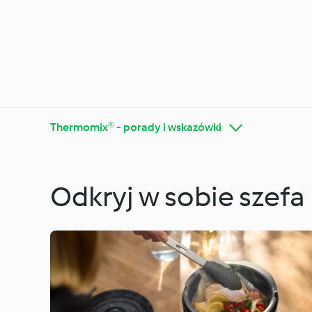
Thermomix® - porady i wskazówki
Odkryj w sobie szefa
Poznaj platformę
Thermo
Cookidoo®
wskazó
Diety i trendy kulinarne
Specjal