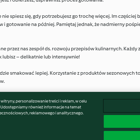
nie spiesz się, gdy potrzebujesz go trochę więcej. Im częściej
w i gotowanie na później. Pamiętaj jednak, że nadmierny pośpi
e przez nas zespół ds. rozwoju przepisów kulinarnych. Każdy 
lubisz – delikatnie lub intensywnie!
 będzie smakować lepiej. Korzystanie z produktów sezonowych t
w.
itryny, personalizowanie treści i reklam, w celu
. Udostępniamy również informacje na temat
łecznościowych, reklamowego i analitycznego.
laimer
Znak wydawcy
Pliki cookie
Zgłoś treść
Odst