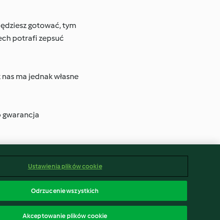
 będziesz gotować, tym
ech potrafi zepsuć
z nas ma jednak własne
o gwarancja
Ustawienia plików cookie
Odrzucenie wszystkich
polski
ąp od umowy
Oświadczenie o dostępności
Akceptowanie plików cookie