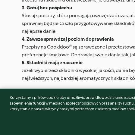
3. Gotuj bez pośpiechu
Stosuj sposoby, które pomagają oszczędzać czas, ale 
sprawniej będzie Ci szło przygotowywanie składnikó
najlepsze danie.
4. Zawsze sprawdzaj poziom doprawienia
Przepisy na Cookidoo® są sprawdzone i przetestowan
preferencje smakowe. Doprawiaj swoje dania tak, jak 
5. Składniki mają znaczenie
Jeżeli wybierzesz składniki wysokiej jakości, danie
najświeższych, najbardziej aromatycznych składnikó
Korzystamy z plików cookie, aby umożliwić prawidłowe działanie naszej w
zapewnienia funkcji w mediach społecznościowych oraz analizy ruchu
© Copyright 2026
korzystania z naszej witryny naszymi partnerom z sektora mediów spo
Warunki korzystania
Polityka prywatności
Disc