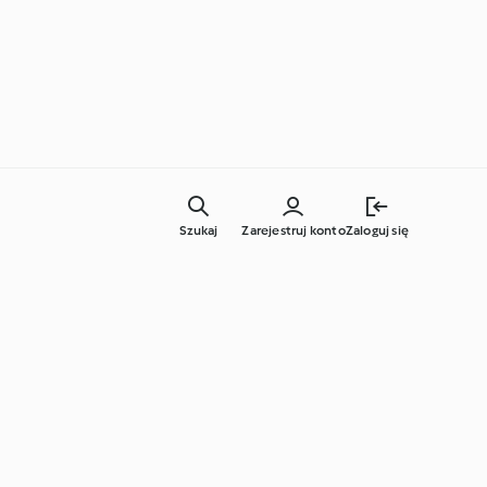
Szukaj
Zarejestruj konto
Zaloguj się
Codzienne gotowanie
Techniki kulinarne