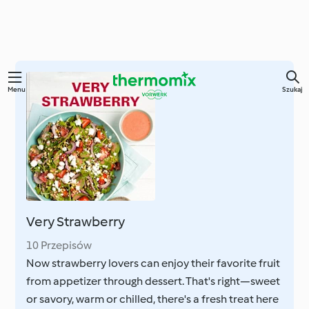
Przejdź
Menu
Szukaj
do
głównej
treści
Very Strawberry
10 Przepisów
Now strawberry lovers can enjoy their favorite fruit
from appetizer through dessert. That's right—sweet
or savory, warm or chilled, there's a fresh treat here