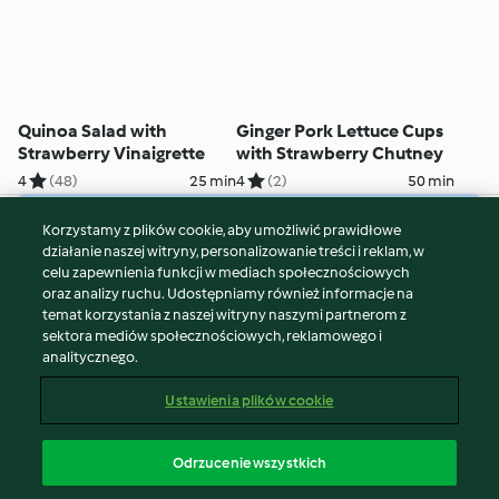
Quinoa Salad with
Ginger Pork Lettuce Cups
Strawberry Vinaigrette
with Strawberry Chutney
4
(48)
25 min
4
(2)
50 min
Korzystamy z plików cookie, aby umożliwić prawidłowe
© Copyright 2026
działanie naszej witryny, personalizowanie treści i reklam, w
celu zapewnienia funkcji w mediach społecznościowych
Warunki korzystania
oraz analizy ruchu. Udostępniamy również informacje na
Polityka prywatności
temat korzystania z naszej witryny naszymi partnerom z
Disclaimer
sektora mediów społecznościowych, reklamowego i
analitycznego.
Znak wydawcy
Pliki cookie
Ustawienia plików cookie
Zgłoś treść
Odstąp od umowy
Odrzucenie wszystkich
Oświadczenie o dostępności