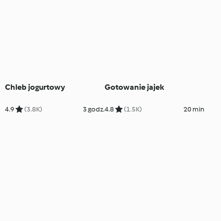
Chleb jogurtowy
Gotowanie jajek
4.9
(3.8K)
3 godz.
4.8
(1.5K)
20 min