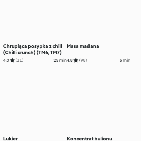
Chrupiąca posypka z chili
Masa maślana
(Chilli crunch) (TM6, TM7)
4.0
(11)
25 min
4.8
(98)
5 min
Lukier
Koncentrat bulionu