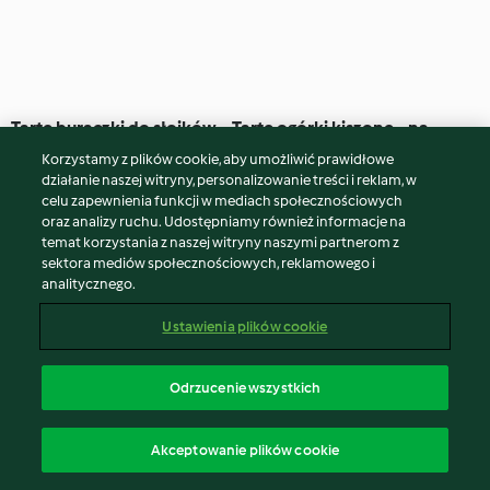
Tarte buraczki do słoików
Tarte ogórki kiszone - na
(TM6, TM7)
zupę ogórkową (TM6, TM7)
Korzystamy z plików cookie, aby umożliwić prawidłowe
4.8
(70)
2 godz. 30 min
4.6
(21)
122 godz. 20 min
działanie naszej witryny, personalizowanie treści i reklam, w
celu zapewnienia funkcji w mediach społecznościowych
oraz analizy ruchu. Udostępniamy również informacje na
temat korzystania z naszej witryny naszymi partnerom z
sektora mediów społecznościowych, reklamowego i
analitycznego.
Ustawienia plików cookie
Odrzucenie wszystkich
Kiszona kapusta w słoikach
Mizeria do słoików (TM5)
Akceptowanie plików cookie
na zimę (TM5)