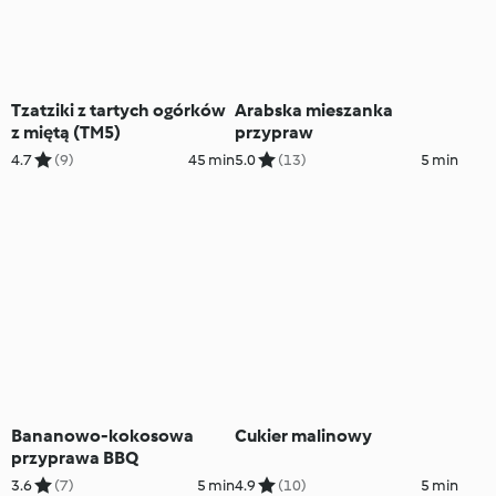
Tzatziki z tartych ogórków
Arabska mieszanka
z miętą (TM5)
przypraw
4.7
(9)
45 min
5.0
(13)
5 min
Bananowo-kokosowa
Cukier malinowy
przyprawa BBQ
3.6
(7)
5 min
4.9
(10)
5 min