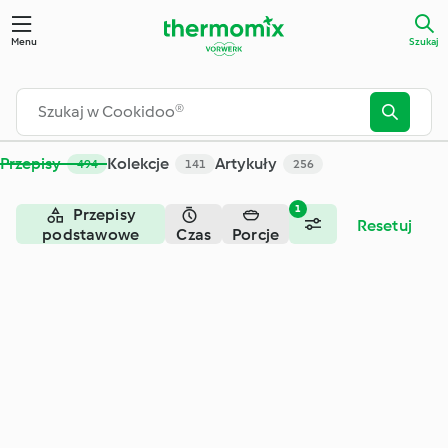
Szukaj - Cookidoo® – oficjalna platforma z przepisami na Th
Menu
Szukaj
Przepisy
Kolekcje
Artykuły
494
141
256
1
Przepisy
Resetuj
podstawowe
Czas
Porcje