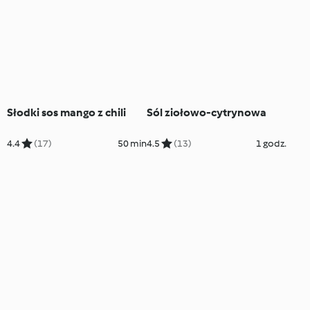
Słodki sos mango z chili
Sól ziołowo-cytrynowa
4.4
(17)
50 min
4.5
(13)
1 godz.