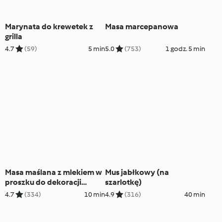
Marynata do krewetek z
Masa marcepanowa
grilla
4.7
(59)
5 min
5.0
(753)
1 godz. 5 min
Masa maślana z mlekiem w
Mus jabłkowy (na
proszku do dekoracji
szarlotkę)
tortów
4.7
(334)
10 min
4.9
(316)
40 min