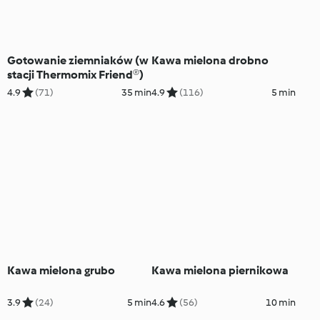
Gotowanie ziemniaków (w
Kawa mielona drobno
stacji Thermomix Friend®)
4.9
(71)
35 min
4.9
(116)
5 min
Kawa mielona grubo
Kawa mielona piernikowa
3.9
(24)
5 min
4.6
(56)
10 min