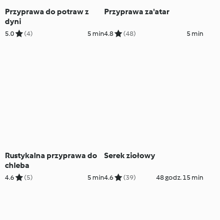
Przyprawa do potraw z
Przyprawa za'atar
dyni
5.0
(4)
5 min
4.8
(48)
5 min
Rustykalna przyprawa do
Serek ziołowy
chleba
4.6
(5)
5 min
4.6
(39)
48 godz. 15 min