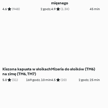
mięsnego
4.6
(948)
2 godz.
4.9
(1.3K)
45 min
Kiszona kapusta w słoikach
Mizeria do słoików (TM6)
na zimę (TM6, TM7)
5.0
(31)
169 godz. 10 min
4.5
(20)
2 godz. 25 min