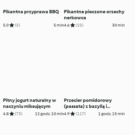
Pikantna przyprawa BBQ
Pikantne pieczone orzechy
nerkowca
5.0
(5)
5 min
4.6
(23)
30 min
Pitny jogurt naturalny w
Przecier pomidorowy
naczyniu miksującym
(passata) z bazylią i
czosnkiem
4.8
(73)
12 godz. 10 min
4.9
(117)
1 godz. 15 min