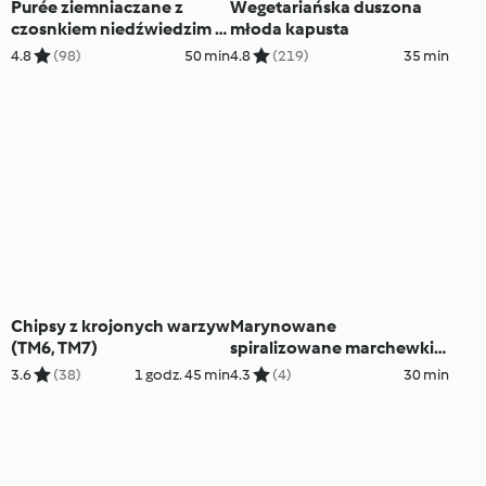
Purée ziemniaczane z
Wegetariańska duszona
czosnkiem niedźwiedzim i
młoda kapusta
masłem musztardowym
4.8
(98)
50 min
4.8
(219)
35 min
Chipsy z krojonych warzyw
Marynowane
(TM6, TM7)
spiralizowane marchewki
(TM5)
3.6
(38)
1 godz. 45 min
4.3
(4)
30 min