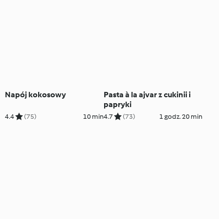
Napój kokosowy
Pasta à la ajvar z cukinii i
papryki
4.4
(75)
10 min
4.7
(73)
1 godz. 20 min