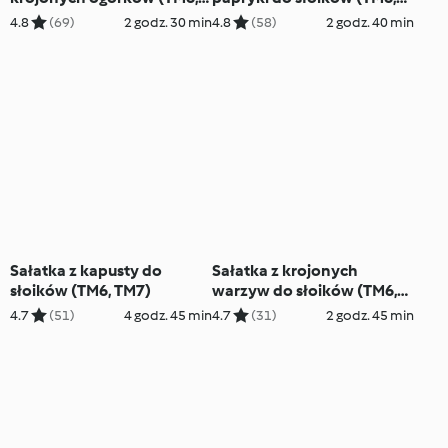
TM7)
TM7)
4.8
(69)
2 godz. 30 min
4.8
(58)
2 godz. 40 min
Sałatka z kapusty do
Sałatka z krojonych
słoików (TM6, TM7)
warzyw do słoików (TM6,
TM7)
4.7
(51)
4 godz. 45 min
4.7
(31)
2 godz. 45 min