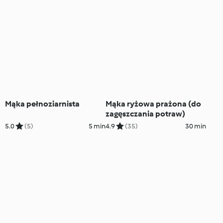
Mąka pełnoziarnista
Mąka ryżowa prażona (do
zagęszczania potraw)
5.0
(5)
5 min
4.9
(35)
30 min