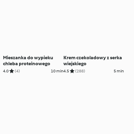
Mieszanka do wypieku
Krem czekoladowy z serka
chleba proteinowego
wiejskiego
4.0
(4)
10 min
4.5
(288)
5 min