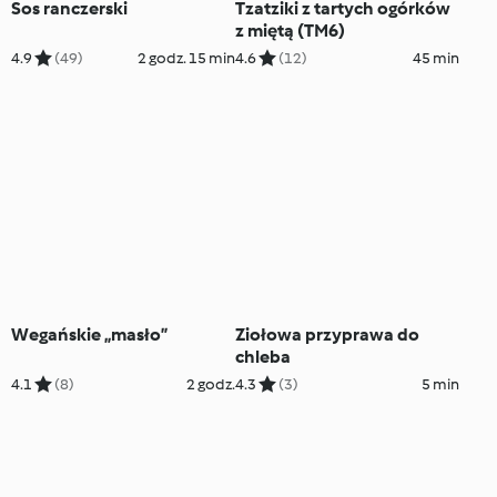
Sos ranczerski
Tzatziki z tartych ogórków
z miętą (TM6)
4.9
(49)
2 godz. 15 min
4.6
(12)
45 min
Wegańskie „masło”
Ziołowa przyprawa do
chleba
4.1
(8)
2 godz.
4.3
(3)
5 min