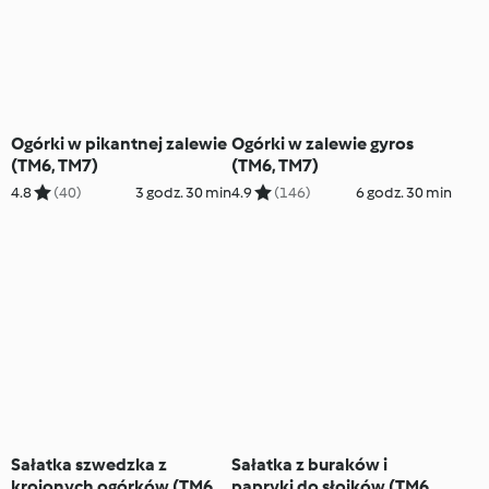
Ogórki w pikantnej zalewie
Ogórki w zalewie gyros
(TM6, TM7)
(TM6, TM7)
4.8
(40)
3 godz. 30 min
4.9
(146)
6 godz. 30 min
Sałatka szwedzka z
Sałatka z buraków i
krojonych ogórków (TM6,
papryki do słoików (TM6,