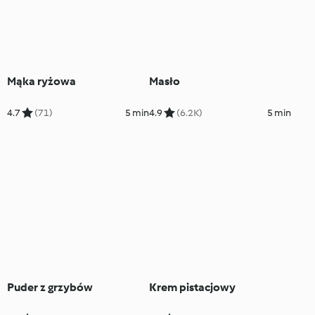
Mąka ryżowa
Masło
4.7
(71)
5 min
4.9
(6.2K)
5 min
Puder z grzybów
Krem pistacjowy