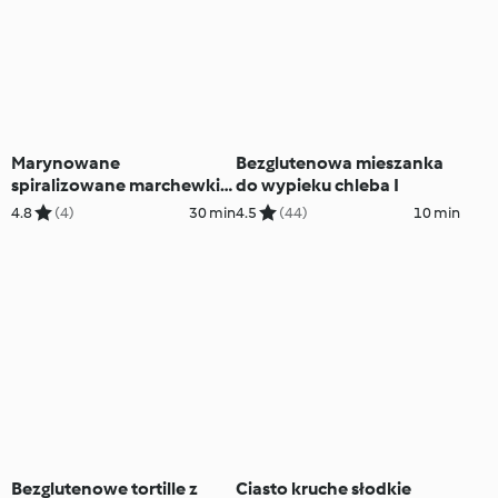
Marynowane
Bezglutenowa mieszanka
spiralizowane marchewki
do wypieku chleba I
(TM6, TM7)
4.8
(4)
30 min
4.5
(44)
10 min
Bezglutenowe tortille z
Ciasto kruche słodkie