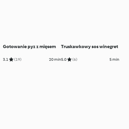
Gotowanie pyz z mięsem
Truskawkowy sos winegret
3.1
(19)
20 min
5.0
(6)
5 min