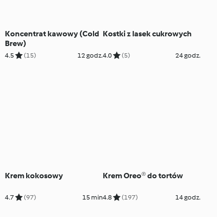
Koncentrat kawowy (Cold
Kostki z lasek cukrowych
Brew)
4.5
(15)
12 godz.
4.0
(5)
24 godz.
Krem kokosowy
Krem Oreo® do tortów
4.7
(97)
15 min
4.8
(197)
14 godz.