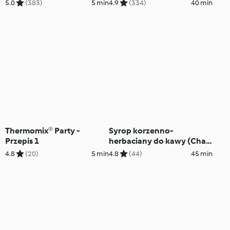
5.0
(383)
5 min
4.9
(334)
40 min
Thermomix® Party -
Syrop korzenno-
Przepis 1
herbaciany do kawy (Chai
syrup)
4.8
(20)
5 min
4.8
(44)
45 min