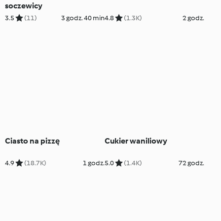
soczewicy
3.5
(11)
3 godz. 40 min
4.8
(1.3K)
2 godz.
Ciasto na pizzę
Cukier waniliowy
4.9
(18.7K)
1 godz.
5.0
(1.4K)
72 godz.