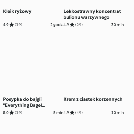
Kleik ryżowy
Lekkostrawny koncentrat
bulionu warzywnego
4.9
(19)
2 godz.
4.9
(29)
30 min
Posypka do bajgli
Krem z ciastek korzennych
"Everything Bagel
Seasoning"
5.0
(19)
5 min
4.9
(49)
10 min