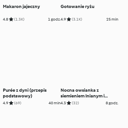
Makaron jajeczny
Gotowanie ryżu
4.8
(1.3K)
1 godz.
4.9
(3.1K)
25 min
Purée z dyni (przepis
Nocna owsianka z
podstawowy)
siemieniem lnianym i
jogurtem matcha
4.9
(69)
40 min
4.3
(32)
8 godz.