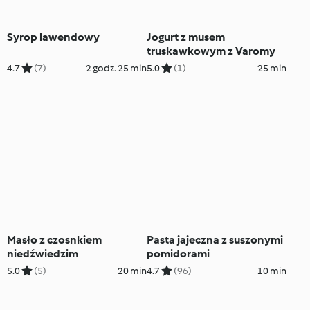
Syrop lawendowy
Jogurt z musem
truskawkowym z Varomy
4.7
(7)
2 godz. 25 min
5.0
(1)
25 min
Masło z czosnkiem
Pasta jajeczna z suszonymi
niedźwiedzim
pomidorami
5.0
(5)
20 min
4.7
(96)
10 min