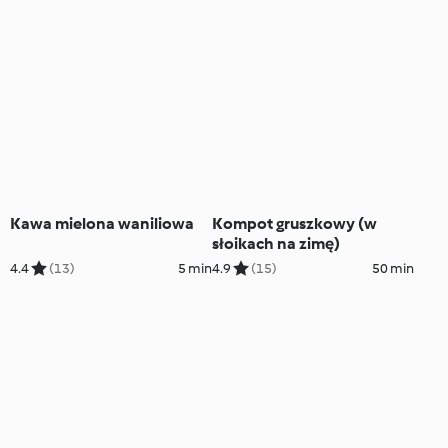
Kawa mielona waniliowa
Kompot gruszkowy (w
słoikach na zimę)
4.4
(13)
5 min
4.9
(15)
50 min