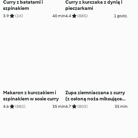
Curry z batatami i
Curry z kurczaka z dynią i
szpinakiem
pieczarkami
3.9
(1K)
40 min
4.4
(885)
1 godz.
Makaron z kurczakiem i
Zupa ziemniaczana z curry
szpinakiem w sosie curry
(z osłoną noża miksującego
2.0)
4.6
(882)
35 min
4.7
(803)
35 min