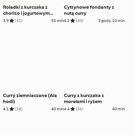
Roladki z kurczaka z
Cytrynowe fondanty z
chorizo i jogurtowym
nutą curry
sosem curry
3.9
(41)
55 min
4.2
(40)
3 godz. 10 min
Curry ziemniaczane (Ala
Curry z kurczaka z
hodi)
morelami i ryżem
4.1
(38)
40 min
4.4
(36)
40 min