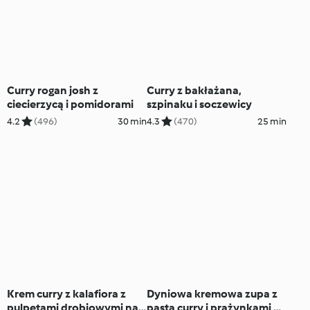
Curry rogan josh z
Curry z bakłażana,
ciecierzycą i pomidorami
szpinaku i soczewicy
4.2
(496)
30 min
4.3
(470)
25 min
Krem curry z kalafiora z
Dyniowa kremowa zupa z
pulpetami drobiowymi na
pastą curry i prażynkami z