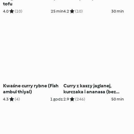
tofu
4.0
(10)
25 min
4.2
(10)
30 min
Kwaśne curry rybne (Fish
Curry z kaszy jaglanej,
ambul thiyal)
kurczaka i ananasa (bez
glutenu)
4.3
(4)
1 godz.
2.9
(246)
50 min