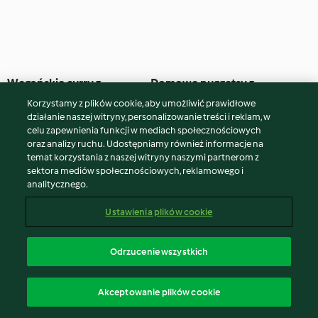
Wegańskie curry z
Domowe nuggetsy z
bakłażanem
dwoma sosami
Korzystamy z plików cookie, aby umożliwić prawidłowe
3.5
(10)
50 min
4.9
(14.2K)
40 min
działanie naszej witryny, personalizowanie treści i reklam, w
celu zapewnienia funkcji w mediach społecznościowych
oraz analizy ruchu. Udostępniamy również informacje na
temat korzystania z naszej witryny naszymi partnerom z
sektora mediów społecznościowych, reklamowego i
analitycznego.
Ustawienia plików cookie
Odrzucenie wszystkich
Azjatycki ryż z warzywami
Pizza z kurczakiem
Akceptowanie plików cookie
tandoori