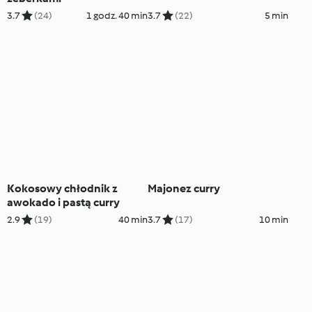
3.7
(24)
1 godz. 40 min
3.7
(22)
5 min
Kokosowy chłodnik z
Majonez curry
awokado i pastą curry
2.9
(19)
40 min
3.7
(17)
10 min