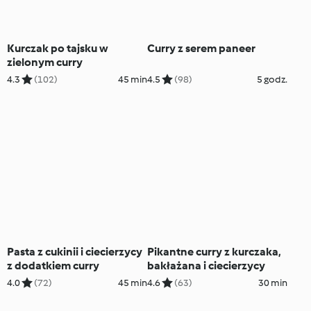
Kurczak po tajsku w
Curry z serem paneer
zielonym curry
4.3
(102)
45 min
4.5
(98)
5 godz.
Pasta z cukinii i ciecierzycy
Pikantne curry z kurczaka,
z dodatkiem curry
bakłażana i ciecierzycy
4.0
(72)
45 min
4.6
(63)
30 min