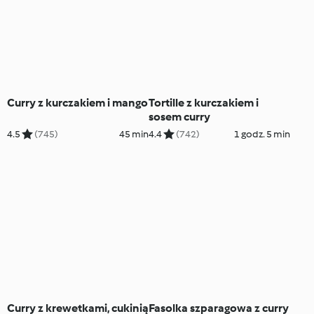
Curry z kurczakiem i mango
Tortille z kurczakiem i
sosem curry
4.5
(745)
45 min
4.4
(742)
1 godz. 5 min
Curry z krewetkami, cukinią
Fasolka szparagowa z curry