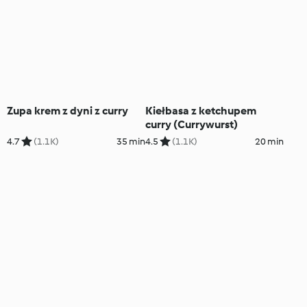
Zupa krem z dyni z curry
Kiełbasa z ketchupem
curry (Currywurst)
4.7
(1.1K)
35 min
4.5
(1.1K)
20 min