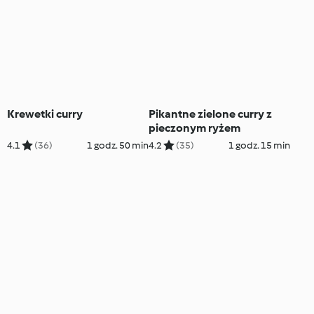
Krewetki curry
Pikantne zielone curry z
pieczonym ryżem
4.1
(36)
1 godz. 50 min
4.2
(35)
1 godz. 15 min