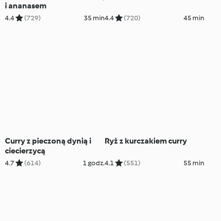
i ananasem
4.4
(729)
35 min
4.4
(720)
45 min
Curry z pieczoną dynią i
Ryż z kurczakiem curry
ciecierzycą
4.7
(614)
1 godz.
4.1
(551)
55 min