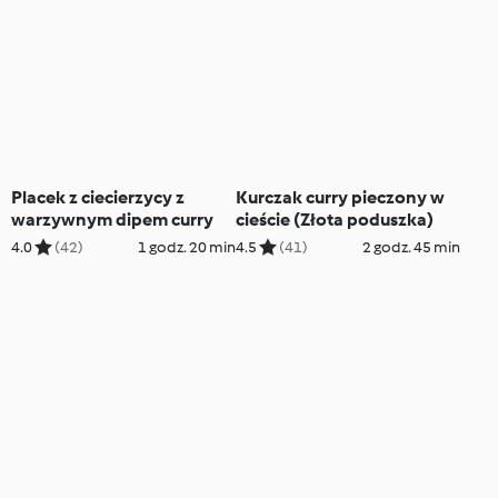
Placek z ciecierzycy z
Kurczak curry pieczony w
warzywnym dipem curry
cieście (Złota poduszka)
4.0
(42)
1 godz. 20 min
4.5
(41)
2 godz. 45 min