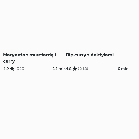
Marynata z musztardą i
Dip curry z daktylami
curry
4.9
(323)
15 min
4.8
(248)
5 min