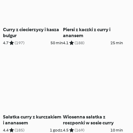
Curry z ciecierzycy i kasza
Piersi z kaczki z curry i
bulgur
anansem
4.7
(197)
50 min
4.1
(188)
25 min
Sałatka curry z kurczakiem
Wiosenna sałatka z
i ananasem
roszponki w sosie curry
4.4
(185)
1 godz.
4.5
(169)
10 min