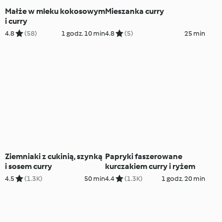
Małże w mleku kokosowym
Mieszanka curry
i curry
4.8
(58)
1 godz. 10 min
4.8
(5)
25 min
Ziemniaki z cukinią, szynką
Papryki faszerowane
i sosem curry
kurczakiem curry i ryżem
4.5
(1.3K)
50 min
4.4
(1.3K)
1 godz. 20 min