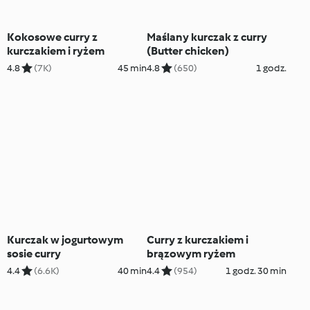
Kokosowe curry z
Maślany kurczak z curry
kurczakiem i ryżem
(Butter chicken)
4.8
(7K)
45 min
4.8
(650)
1 godz.
Kurczak w jogurtowym
Curry z kurczakiem i
sosie curry
brązowym ryżem
4.4
(6.6K)
40 min
4.4
(954)
1 godz. 30 min