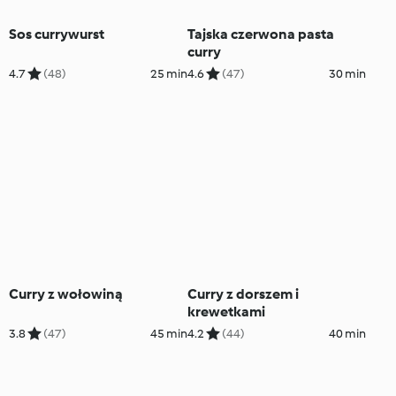
Sos currywurst
Tajska czerwona pasta
curry
4.7
(48)
25 min
4.6
(47)
30 min
Curry z wołowiną
Curry z dorszem i
krewetkami
3.8
(47)
45 min
4.2
(44)
40 min