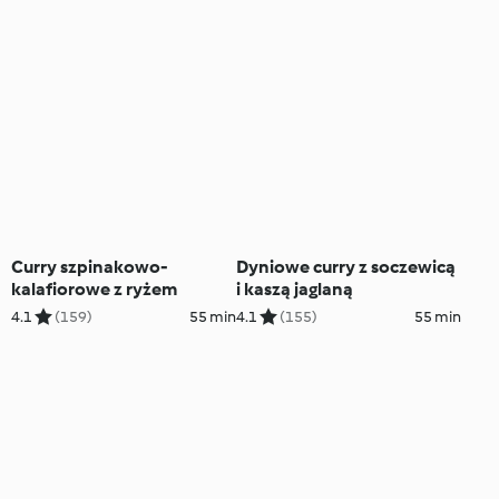
Curry szpinakowo-
Dyniowe curry z soczewicą
kalafiorowe z ryżem
i kaszą jaglaną
4.1
(159)
55 min
4.1
(155)
55 min