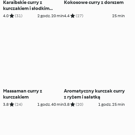
Karaibskie curry z
Kokosowe curry z dorszem
kurczakiem i słodkim
ryżem
4.0
(31)
2 godz. 20 min
4.4
(27)
25 min
Massaman curry z
Aromatyczny kurczak curry
kurczakiem
z ryżem i sałatką
3.8
(24)
1 godz. 40 min
3.8
(20)
1 godz. 25 min