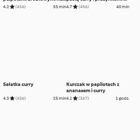
ostro
makaronu ryżowego
4.2
(456)
55 min
4.7
(456)
40 min
Sałatka curry
Kurczak w papilotach z
ananasem i curry
4.3
(436)
25 min
4.1
(367)
1 godz.