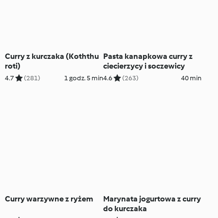
Curry z kurczaka (Koththu
Pasta kanapkowa curry z
roti)
ciecierzycy i soczewicy
4.7
(281)
1 godz. 5 min
4.6
(263)
40 min
Curry warzywne z ryżem
Marynata jogurtowa z curry
do kurczaka