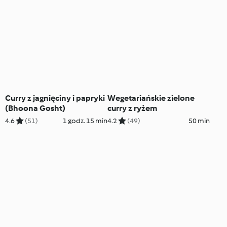
Curry z jagnięciny i papryki
Wegetariańskie zielone
(Bhoona Gosht)
curry z ryżem
4.6
(51)
1 godz. 15 min
4.2
(49)
50 min