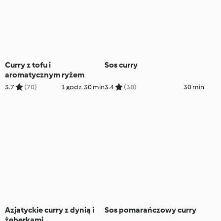
Curry z tofu i
Sos curry
aromatycznym ryżem
3.7
(70)
1 godz. 30 min
3.4
(38)
30 min
Azjatyckie curry z dynią i
Sos pomarańczowy curry
żeberkami