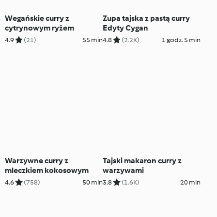
Wegańskie curry z
Zupa tajska z pastą curry
cytrynowym ryżem
Edyty Cygan
4.9
(21)
55 min
4.8
(2.2K)
1 godz. 5 min
Warzywne curry z
Tajski makaron curry z
mleczkiem kokosowym
warzywami
4.6
(758)
50 min
3.8
(1.6K)
20 min