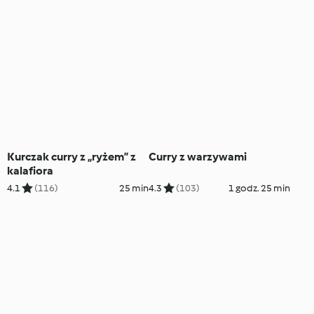
Kurczak curry z „ryżem” z
Curry z warzywami
kalafiora
4.1
(116)
25 min
4.3
(103)
1 godz. 25 min