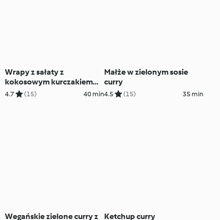
Wrapy z sałaty z
Małże w zielonym sosie
kokosowym kurczakiem
curry
curry
4.7
(15)
40 min
4.5
(15)
35 min
Wegańskie zielone curry z
Ketchup curry