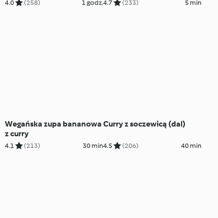
4.0
(258)
1 godz.
4.7
(233)
5 min
Wegańska zupa bananowa
Curry z soczewicą (dal)
z curry
4.1
(213)
30 min
4.5
(206)
40 min