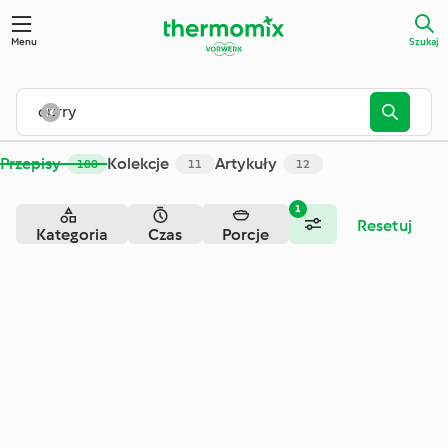
Szukaj - Cookidoo® – oficjalna platforma z przepisami na Th
Menu
Szukaj
Przepisy
Kolekcje
Artykuły
188
11
12
1
Resetuj
Kategoria
Czas
Porcje