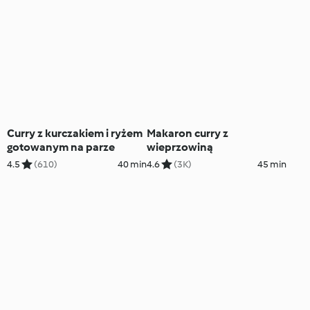
Curry z kurczakiem i ryżem
Makaron curry z
gotowanym na parze
wieprzowiną
4.5
(610)
40 min
4.6
(3K)
45 min