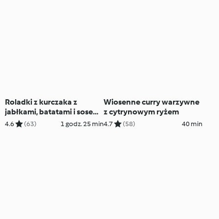
Roladki z kurczaka z
Wiosenne curry warzywne
jabłkami, batatami i sosem
z cytrynowym ryżem
curry
4.6
(63)
1 godz. 25 min
4.7
(58)
40 min