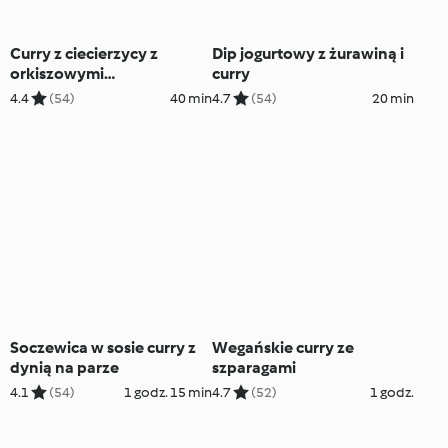
Curry z ciecierzycy z
Dip jogurtowy z żurawiną i
orkiszowymi
curry
podpłomykami
4.4
(54)
40 min
4.7
(54)
20 min
Soczewica w sosie curry z
Wegańskie curry ze
dynią na parze
szparagami
4.1
(54)
1 godz. 15 min
4.7
(52)
1 godz.