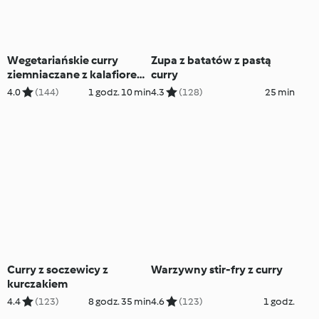
Wegetariańskie curry
Zupa z batatów z pastą
ziemniaczane z kalafiorem
curry
(aloo gobi)
4.0
(144)
1 godz. 10 min
4.3
(128)
25 min
Curry z soczewicy z
Warzywny stir-fry z curry
kurczakiem
4.4
(123)
8 godz. 35 min
4.6
(123)
1 godz.